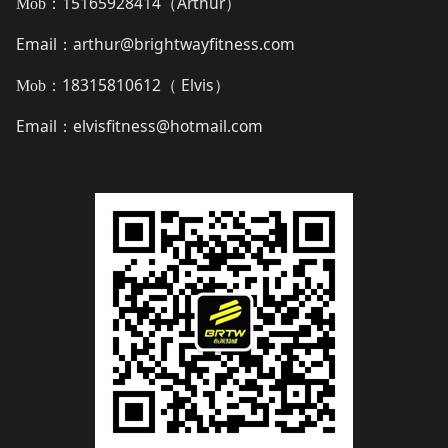
15165928414（
Arthur
）
Mob：
Email
arthur@brightwayfitness.com
：
18315810612（
Elvis
）
Mob：
Email
elvisfitness@hotmail.com
：